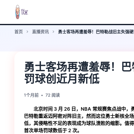
首页
直播资讯
勇士客场再遭羞辱！巴特勒战旧主失强硬本色
勇士客场再遭羞辱！巴特
罚球创近月新低
1个月前
•
72 阅读
北京时间 3 月 26 日，NBA 常规赛焦点战中
巴特勒重返迈阿密对阵旧主，然而这位勇士新核全场仅 12 投 
低，其侵略性不足的表现成为球队溃败的缩影。值得注
首次单场罚球数低于 2 次。