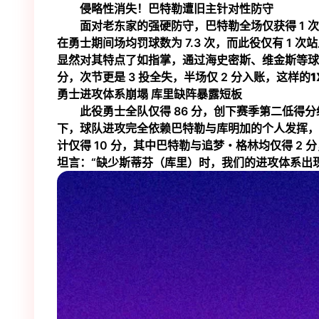
侵略性消失！巴特勒遭旧主针对性防守
面对老东家的强硬防守，巴特勒全场仅获得 1 
在勇士期间场均罚球数为 7.3 次，而此役仅有 1
显然对其特点了如指掌，通过海史密斯、维金斯等球员的
分，次节更是 3 投全失，半场仅 2 分入账，这样的
1
勇士进攻体系崩塌 库里缺阵暴露短板
此役勇士全队仅得 86 分，创下赛季第二低得
下，球队进攻完全依赖巴特勒与库明加的个人发挥，
计仅得 10 分，其中巴特勒与追梦・格林均仅得 2 分
坦言：“缺少斯蒂芬（库里）时，我们的进攻体系出