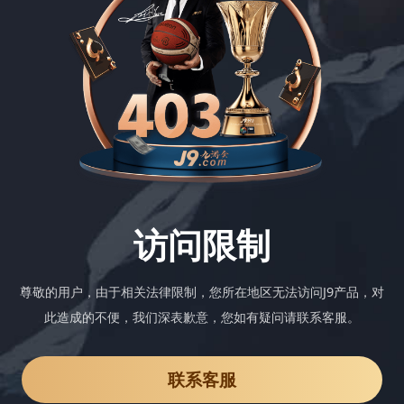
访问限制
尊敬的用户，由于相关法律限制，您所在地区无法访问J9产品，对
此造成的不便，我们深表歉意，您如有疑问请联系客服。
联系客服